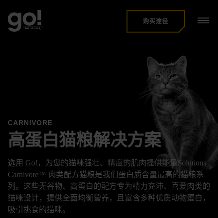
跳
到
主
购买途径
要
内
容
CARNIVORE
高蛋白猫粮解决方案
选用 Go!，为您的猫咪强壮、精瘦的肌肉提供能量Solutions
Carnivore™ 肉类配方猫粮是我们蛋白质含量最高的猫粮系
列。这些无谷物、高蛋白的配方专为精力充沛、喜爱肉类的
猫咪设计，提供全面均衡营养，且富含多种优质动物蛋白，
吸引挑食的猫咪。