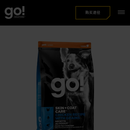
跳
到
主
购买途径
要
内
容
Image 1 of 3