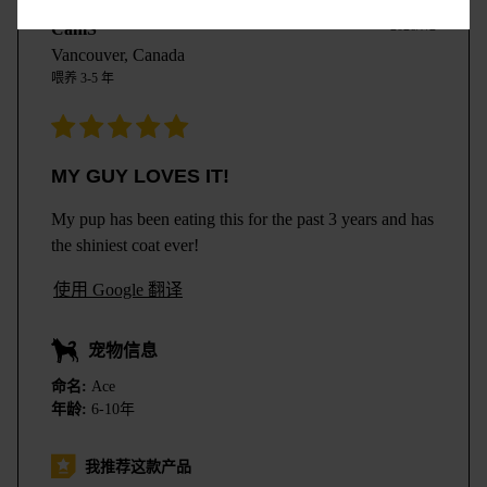
2026/7/2
CamS
Vancouver, Canada
喂养
3-5 年
MY GUY LOVES IT!
My pup has been eating this for the past 3 years and has
the shiniest coat ever!
使用 Google 翻译
宠物信息
命名:
Ace
年龄:
6-10年
我推荐这款产品