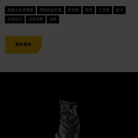
皮肤与毛发健康
添加的益生菌
含谷物
鸡肉
三文鱼
幼犬
大型幼犬
成年宠物
高龄
购买途径