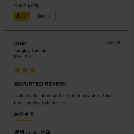
它是否有帮助？
是
|
0
没有
|
0
2025/3/18
Dee60
Langley, Canada
喂养
1-2 个月
ADJUSTED REVIEW.
I still love this food but it is so high in calories. I feed
him a cup/day (which is les
...
阅读更多
使用 Google 翻译